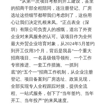
“
从第一次项目考察到
开工
建设，县里
的招商干部全程
陪同
，连注册登记、厂房
选址这些细节都帮我们考虑到了，这份用
心让我们决定扎根来凤。
”
正点表业（深
圳）有限公司负责人的感慨，道出了外资
企业对来凤服务的认可。该项目作为全州
最大外贸企业培育对象，从2024年5月签约
到开工仅用3个月，背后是我县
“一个重大
招商项目、一名县级领导领衔、一个工作
专班推进、一套工作措施、一抓到
底”的“五个一”招商工作机制，
从企业注册
登记、项目备案到厂房选址、政策
兑现，
全部实现专人全程跟踪对接，
提供全流
程、一站式服务
，
创下
了“
当年签约、当年
开工
、当年投产”
的来凤速度。