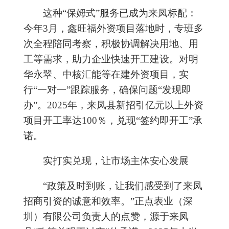
这种
“保姆
式
”
服务已成为来凤标配：
今年3月，
鑫旺福
外资项目
落地时，专班
多
次
全程陪同考察，
积极
协调
解决用地、用
工等需求，
助力企业
快速开工建设。
对明
华永翠、中核汇能等在建外资项目，实
行
“
一对一
”
跟踪服务，确保问题
“
发现即
办
”
。
2025年
，
来凤
县
新招引
亿元以上外资
项目开工率达
100
％，
兑现“
签约即开工
”
承
诺。
实打实兑现
，让
市场主体安心发展
“政策
及时到账，让我们感受到了来凤
招商引资的诚意和效率。
”
正点表业（深
圳）有限公司负责人的点赞，源于来凤