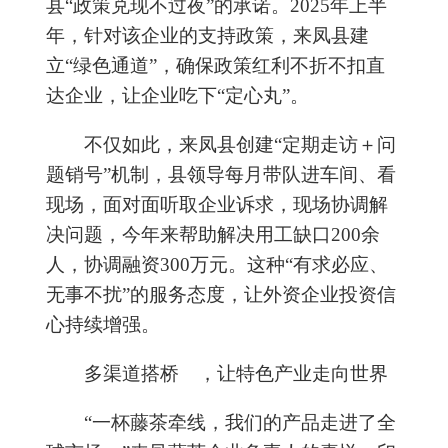
县
“
政策兑现不过夜
”
的承诺。2025年上半
年
，
针对该企业
的支持政策
，
来凤县
建
立
“
绿色通道
”
，确保政策红利不折不扣直
达企业
，
让企业吃下
“
定心丸
”
。
不仅如此，来凤县创
建“
定期走访＋问
题销号
”
机制
，县领导
每月
带队
进车间、看
现场，面对面听取企业诉求，
现场协调解
决问题，
今年
来帮助
解决用工缺口200余
人，协调融资
300
万元。这种
“
有求必应、
无事不扰
”
的
服务态度
，让外资企业投资信
心持续增强。
多渠道搭桥
，
让特色产业走向世界
“
一杯藤茶牵线，我们的产品走进了
全