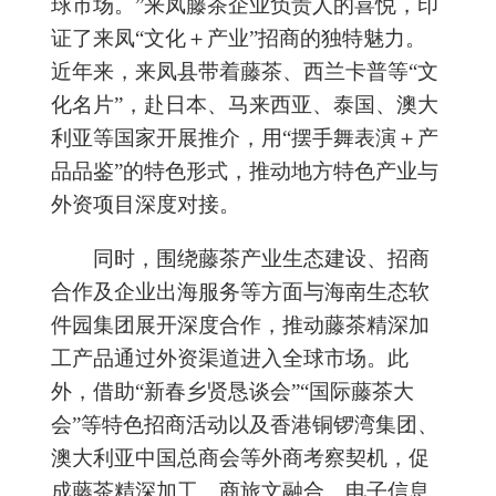
球
市场。
”
来凤藤茶企业负责人的喜悦，印
证了来凤
“
文化＋产业
”
招商的独特魅力。
近年来，来凤县带着藤茶、西兰卡普等
“
文
化名片
”
，赴日本、
马来西亚、
泰国
、澳大
利亚
等国家开展推介，用
“
摆手舞表演＋产
品品鉴
”
的特色形式，推动地方特色产业与
外资项目深度对接。
同时，
围绕藤茶产业生态建设、招商
合作及企业出海服务等
方面与海南生态软
件园集团
展开深度合作，推动藤茶
精
深加
工产品通过外资渠道进入全球市场
。此
外，
借助
“
新春乡贤恳谈会
”“
国际藤茶大
会
”
等
特色招商活动以及
香港铜锣湾集团、
澳大利亚中国总商会等外商考察契机，促
成
藤茶精深加工、商旅文融合、
电子信息