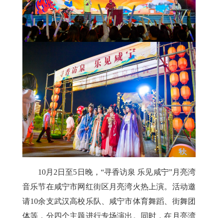
10月2日至5日晚，
“寻香访泉 乐见咸宁”月亮湾
音乐节
在咸宁市网红街区月亮湾火热上演。活动邀
请10余支武汉高校乐队、咸宁市体育舞蹈、街舞团
体等，分四个主题进行专场演出。同时，在月亮湾