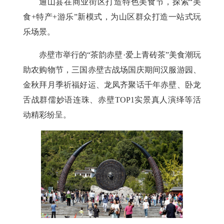
通山县
在商业街区打造特色美食节，探索“美
食+特产+游乐”新模式，为山区群众打造一站式玩
乐场景。
赤壁市
举行的“茶韵赤壁·爱上青砖茶”美食潮玩
助农购物节，三国赤壁古战场国庆期间汉服游园、
金秋拜月季祈福好运、龙凤齐聚话千年赤壁、卧龙
舌战群儒妙语连珠、赤壁TOP1实景真人演绎等活
动精彩纷呈。