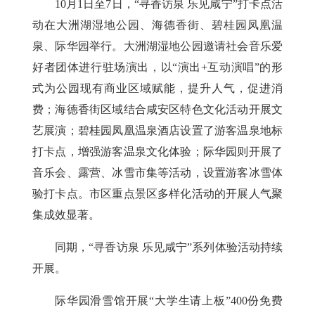
10月1日至7日，
“寻香访泉 乐见咸宁”打卡点活
动
在大洲湖湿地公园、海德香街、碧桂园凤凰温
泉、际华园举行。大洲湖湿地公园邀请社会音乐爱
好者团体进行驻场演出，以“演出+互动演唱”的形
式为公园现有商业区域赋能，提升人气，促进消
费；海德香街区域结合咸安区特色文化活动开展文
艺展演；碧桂园凤凰温泉酒店设置了游客温泉地标
打卡点，增强游客温泉文化体验；际华园则开展了
音乐会、露营、冰雪市集等活动，设置游客冰雪体
验打卡点。市区重点景区多样化活动的开展人气聚
集成效显著。
同期，“寻香访泉 乐见咸宁”系列体验活动持续
开展。
际华园滑雪馆开展“大学生请上板”400份免费