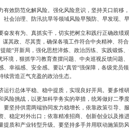
力有效防范化解风险。
强化风险意识，坚持关口前移
、社会治理、防汛抗旱等领域风险早预防、早发现、
要奋发有为、真抓实干，切实把树立和践行正确政绩
位、谋其政、尽其责，确保各项工作符合中央精神、符
“提能”开新局，强化思想淬炼、政治历练、实践锻炼
”优环境，狠抓学习教育查摆问题、中央巡视反馈问题
感、幸福感、安全感。要以“真管”强保障，各级党员
持续营造正气充盈的政治生态。
济运行总体平稳、稳中提质，实现良好开局。要多维
和风险挑战，以更加科学务实的举措，统筹做好二季
。要坚持供需两端协同发力稳增长，依靠政策引导、
资、稳定对外出口；依靠精准招商、创新创业以及推
量提质和产业转型升级。要坚持多手并用联动施策防