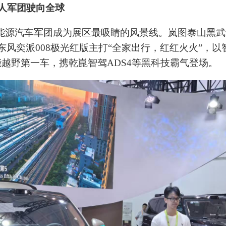
器人军团驶向全球
新能源汽车军团成为展区最吸睛的风景线。岚图泰山黑
风奕派008极光红版主打“全家出行，红红火火”，
能越野第一车，携乾崑智驾ADS4等黑科技霸气登场。