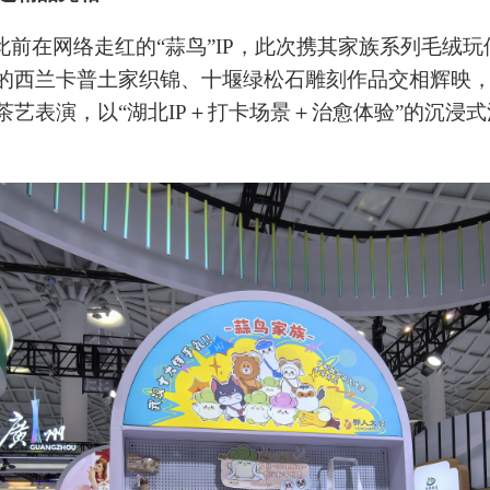
此前在网络走红的“蒜鸟”IP，此次携其家族系列毛绒
的西兰卡普土家织锦、十堰绿松石雕刻作品交相辉映，
茶艺表演，以“湖北IP＋打卡场景＋治愈体验”的沉浸