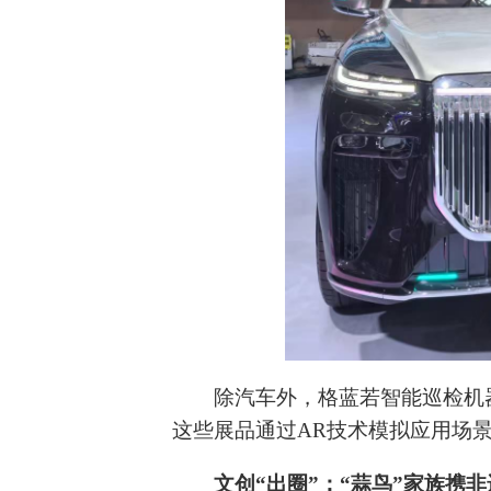
除汽车外，格蓝若智能巡检机
这些展品通过AR技术模拟应用场
文创“出圈”：“蒜鸟”家族携