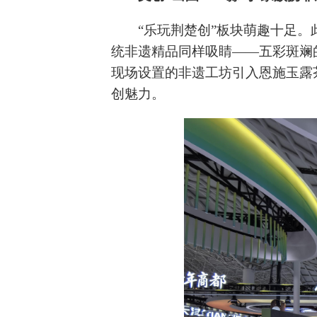
“乐玩荆楚创”板块萌趣十足。
统非遗精品同样吸睛——五彩斑斓
现场设置的非遗工坊引入恩施玉露
创魅力。