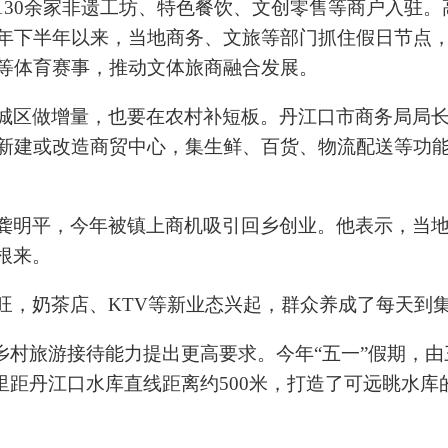
130余家非遗工坊、特色餐饮、文创零售等商户入驻。
去年下半年以来，当地商务、文旅等部门抓住假日节点
赛等体育赛事，推动文体旅商融合发展。
城区做增量，也要在农村补短板。丹江口市商务局局
镇新建或改造商贸中心，集生鲜、百货、物流配送等功能
龚明平，今年被镇上商机吸引回乡创业。他表示，当
根来。
旺，奶茶店、KTV等新业态兴起，群众养成了每天到
给乡村旅游接待能力提出更高要求。今年“五一”假期，
里距丹江口水库直线距离约500米，打造了可远眺水库
。