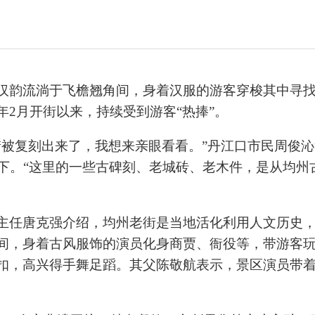
汉韵流淌于飞檐翘角间，身着汉服的游客穿梭其中寻找
2月开街以来，持续受到游客“热捧”。
街被复刻出来了，我想来亲眼看看。”丹江口市民周俊
水下。“这里的一些古碑刻、老城砖、老木件，是从均州
主任唐克强介绍，均州老街是当地活化利用人文历史
间，身着古风服饰的演员化身商贾、衙役等，带游客玩
扣，高兴得手舞足蹈。其父陈敬航表示，景区演员带