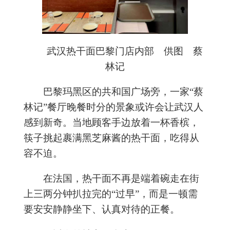
武汉热干面巴黎门店内部 供图 蔡
林记
巴黎玛黑区的共和国广场旁，一家“蔡
林记”餐厅晚餐时分的景象或许会让武汉人
感到新奇。当地顾客手边放着一杯香槟，
筷子挑起裹满黑芝麻酱的热干面，吃得从
容不迫。
在法国，热干面不再是端着碗走在街
上三两分钟扒拉完的“过早”，而是一顿需
要安安静静坐下、认真对待的正餐。